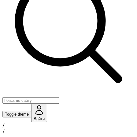
Toggle theme
Войти
/
/