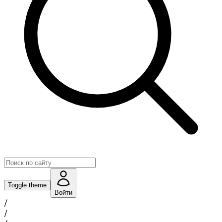
Toggle theme
Войти
/
/