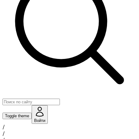
Toggle theme
Войти
/
/