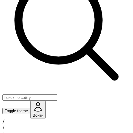
Toggle theme
Войти
/
/