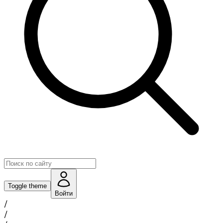
Toggle theme
Войти
/
/