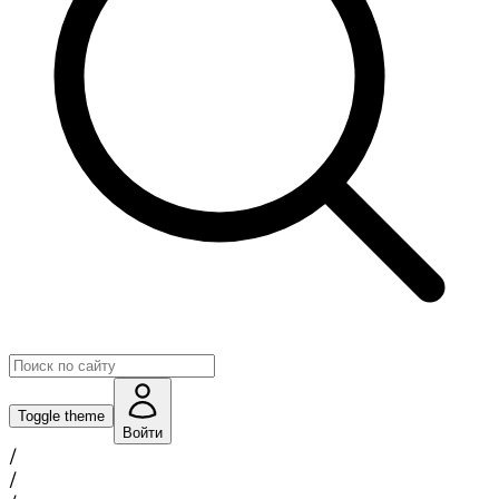
Toggle theme
Войти
/
/