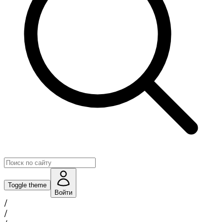
Toggle theme
Войти
/
/