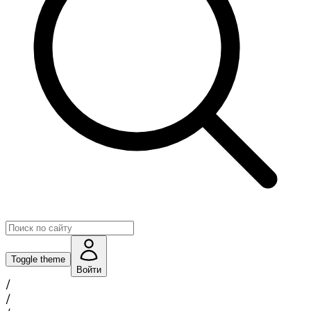
Toggle theme
Войти
/
/