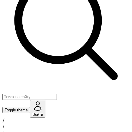
Toggle theme
Войти
/
/