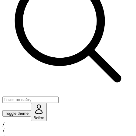
Toggle theme
Войти
/
/