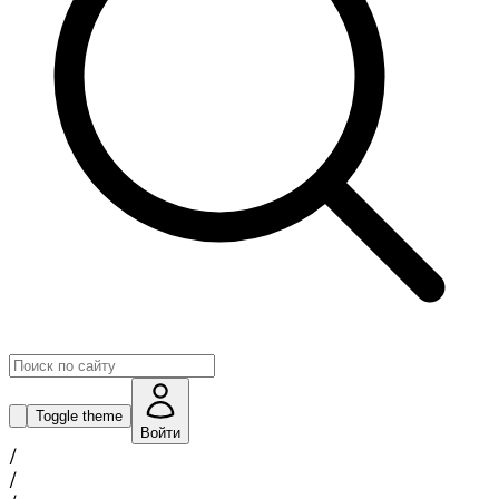
Toggle theme
Войти
/
/