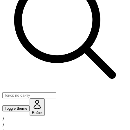
Toggle theme
Войти
/
/