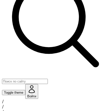
Toggle theme
Войти
/
/