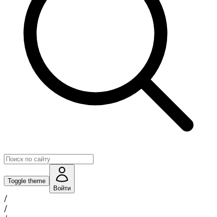
Toggle theme
Войти
/
/