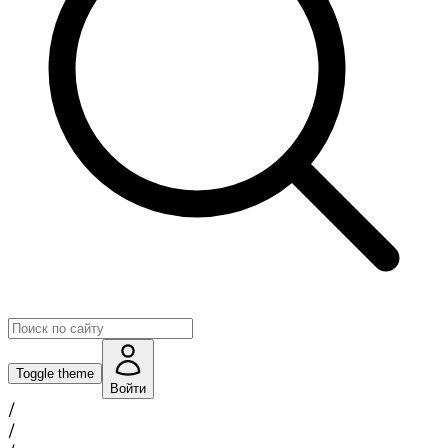
Toggle theme
Войти
/
/