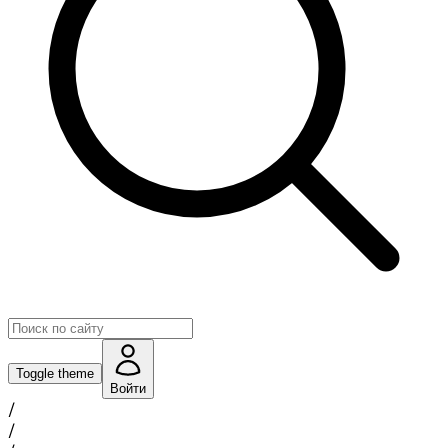
Toggle theme
Войти
/
/