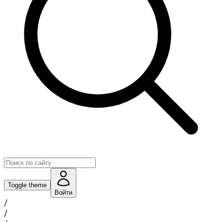
Toggle theme
Войти
/
/