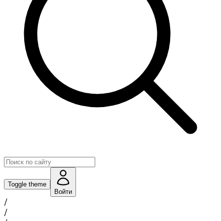
Toggle theme
Войти
/
/