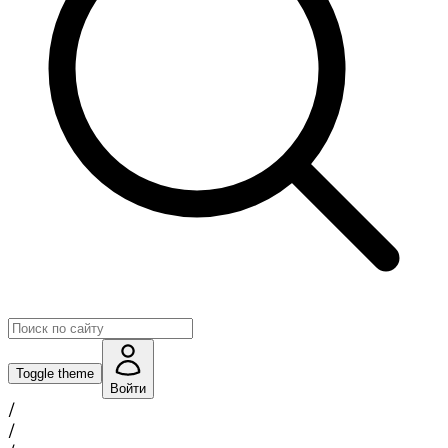
Toggle theme
Войти
/
/