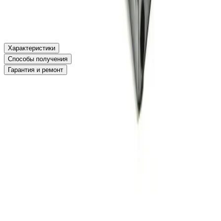
Оригинальный товар
Характеристики
Способы получения
Гарантия и ремонт
Артикул
00001377
Партномер
KX823
Для серверов
серверов PE2900
Мощность
930W
Производитель
Dell