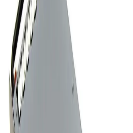
Резервный Блок Питания Dell KX823 930W
1
/
3
В наличии
Артикул
:
00001377
Партномер
:
KX823