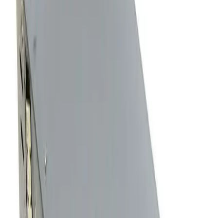
Резервный Блок Питания
Dell KX823 930W
₽30,600.00
Количество:
1
-
+
Добавить в корзину