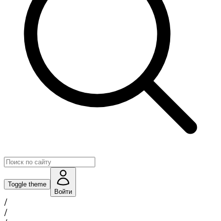
Toggle theme
Войти
/
/