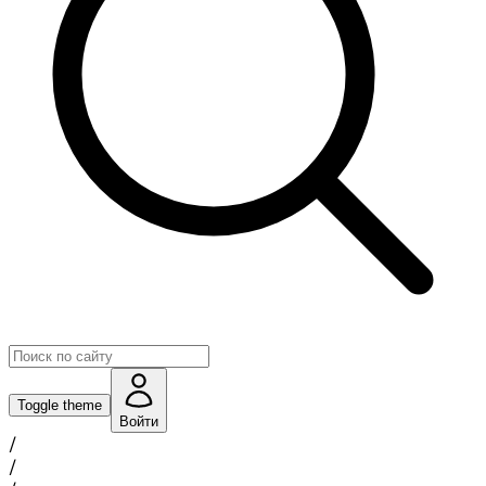
Toggle theme
Войти
/
/