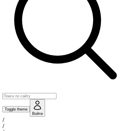
Toggle theme
Войти
/
/