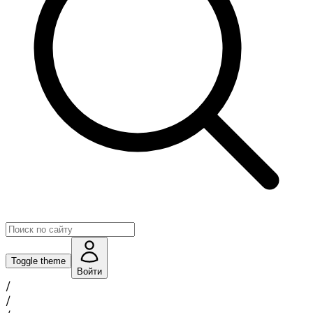
Toggle theme
Войти
/
/