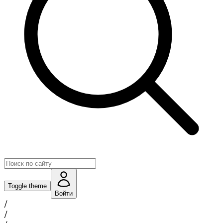
Toggle theme
Войти
/
/