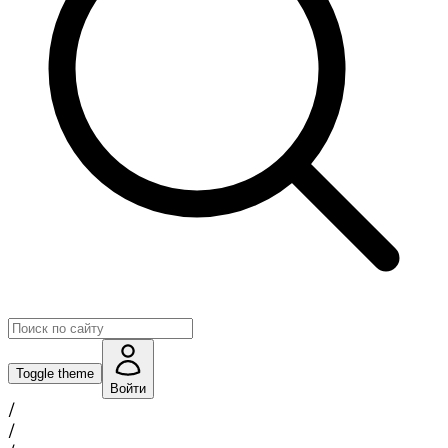
Toggle theme
Войти
/
/