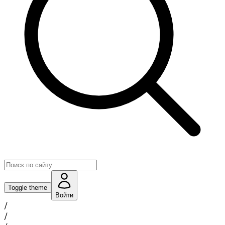
Toggle theme
Войти
/
/