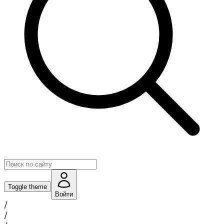
Toggle theme
Войти
/
/