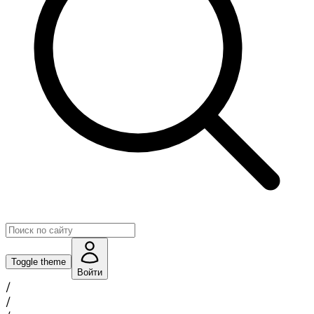
Toggle theme
Войти
/
/