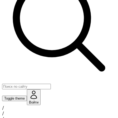
Toggle theme
Войти
/
/