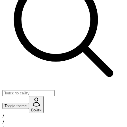
Toggle theme
Войти
/
/