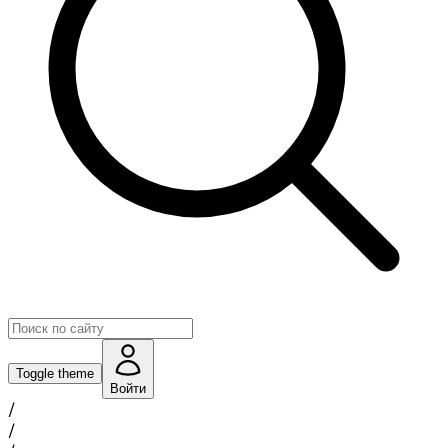
Toggle theme
Войти
/
/