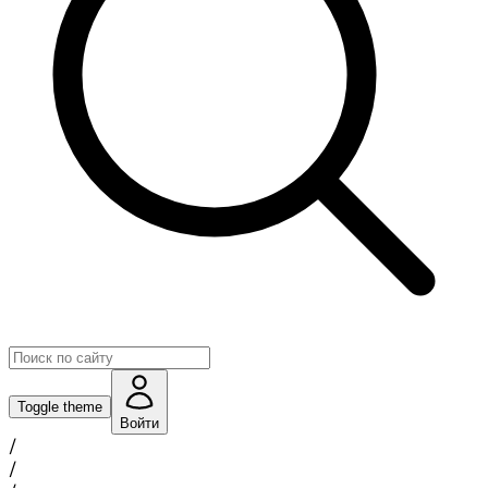
Toggle theme
Войти
/
/