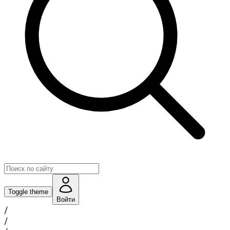
Toggle theme
Войти
/
/