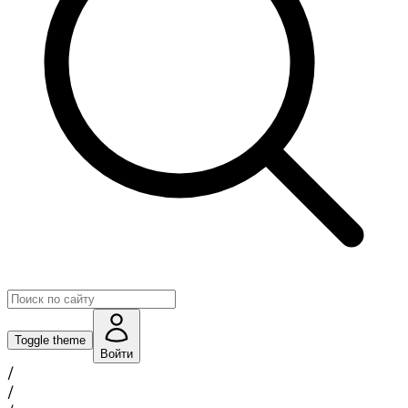
Toggle theme
Войти
/
/