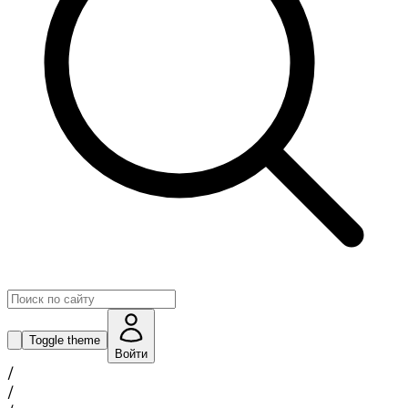
Toggle theme
Войти
/
/