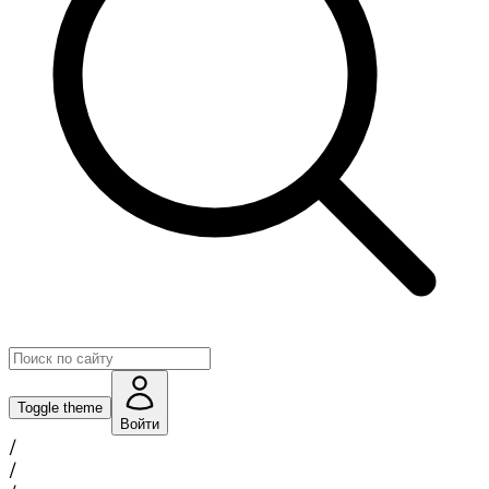
Toggle theme
Войти
/
/