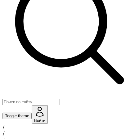
Toggle theme
Войти
/
/