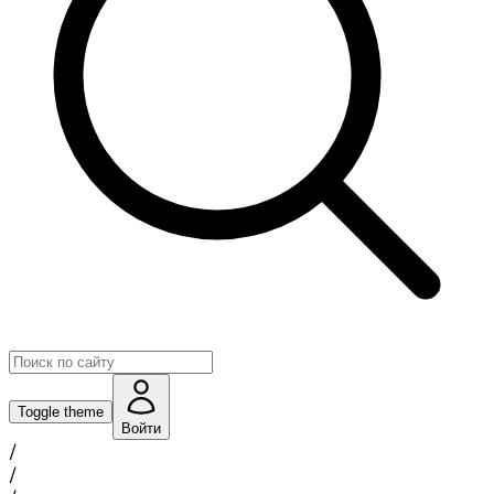
Toggle theme
Войти
/
/