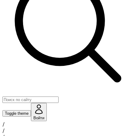
Toggle theme
Войти
/
/