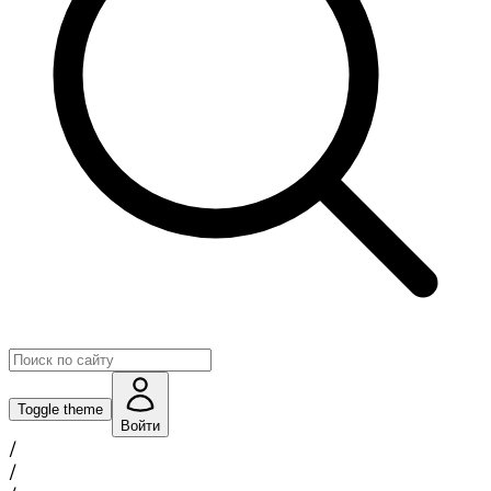
Toggle theme
Войти
/
/