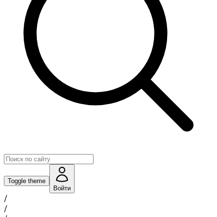
Toggle theme
Войти
/
/