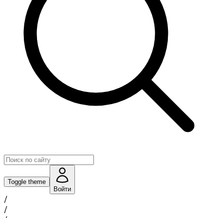
Toggle theme
Войти
/
/