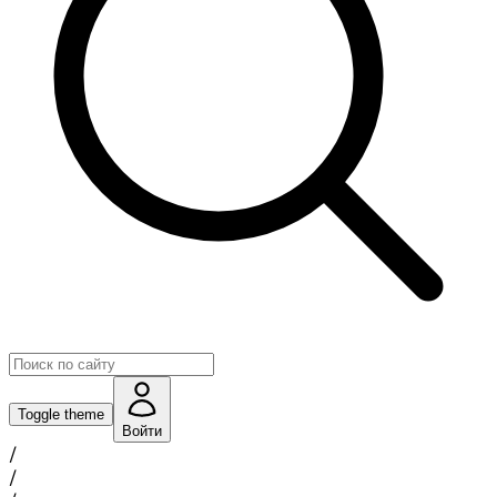
Toggle theme
Войти
/
/