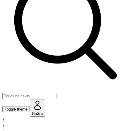
Toggle theme
Войти
/
/