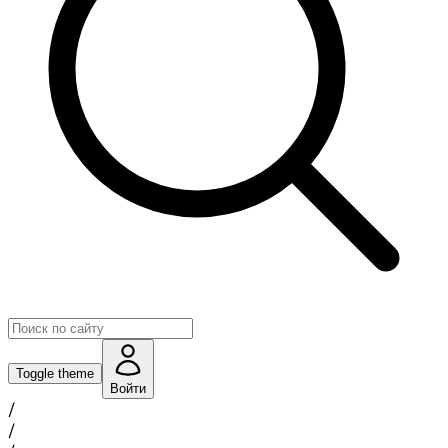
Toggle theme
Войти
/
/