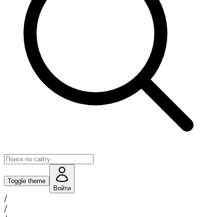
Toggle theme
Войти
/
/