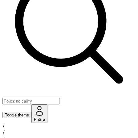
Toggle theme
Войти
/
/