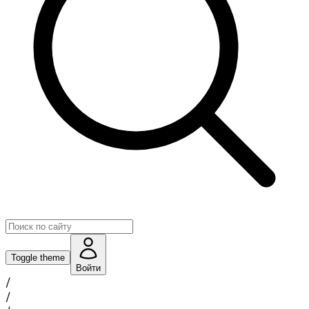
Toggle theme
Войти
/
/