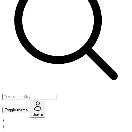
Toggle theme
Войти
/
/